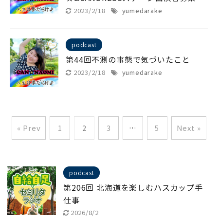
2023/2/18
yumedarake
podcast
第44回不測の事態で気づいたこと
2023/2/18
yumedarake
« Prev
1
2
3
…
5
Next »
podcast
第206回 北海道を楽しむハスカップ手
仕事
2026/8/2