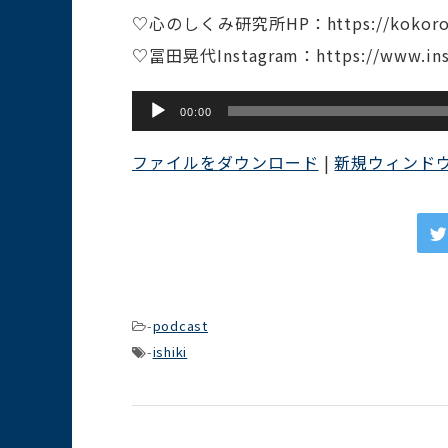
♡心のしくみ研究所HP：https://kokorono
♡冨田晃代Instagram：https://www.ins
音
00:00
声
ファイルをダウンロード
|
新規ウィンド
プ
レ
ー
ヤ
ー
-
podcast
-
ishiki