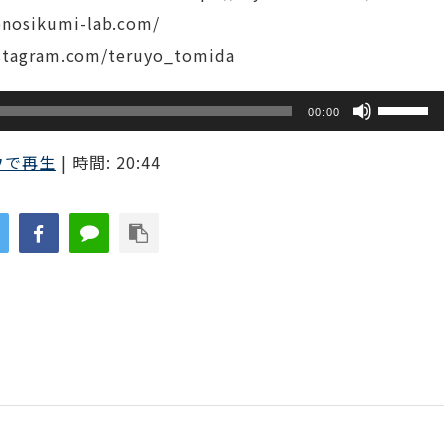
sikumi-lab.com/
tagram.com/teruyo_tomida
ボ
00:00
リ
ウで再生
|
時間: 20:44
ュ
ー
ム
調
節
に
は
上
下