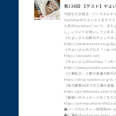
第138回 【ゲスト】やよ
今回も引き続き、パーマカルチ
YouTuberのやよいさんをゲス
人気のYouTubeについて、ま
し」についてお伺いしています
《やよいさんの新刊チェックは
https://www.amazon.co.jp/dp
《やよいさんのブログ「つれづ
https://alicialife.net/
《やよいさんのYouTube「つ
https://www.youtube.com/c
《三栗祐己・三栗沙恵著の新刊
https://shop.ruralnet.or.jp/
《現代農業WEBでの三栗の連載
https://gn.nbkbooks.com/?ca
《番組へのメッセージはこちら
https://permaculture-life2.c
●パーマカルチャー研究所HP: https:
●三栗祐己Instagram: https://w