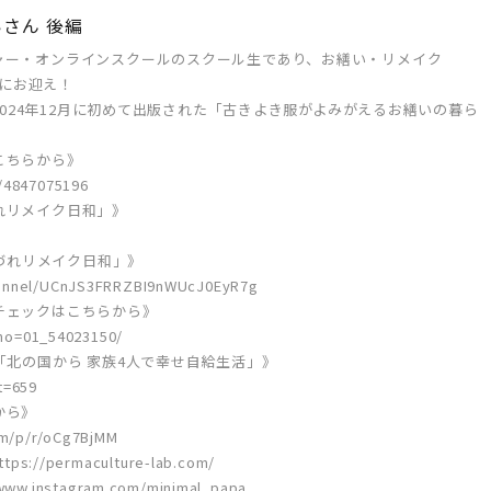
いさん 後編
ャー・オンラインスクールのスクール生であり、お繕い・リメイク
トにお迎え！
た2024年12月に初めて出版された「古きよき服がよみがえるお繕いの暮ら
。
こちらから》
/4847075196
れリメイク日和」》
れづれリメイク日和」》
hannel/UCnJS3FRRZBI9nWUcJ0EyR7g
チェックはこちらから》
b_no=01_54023150/
「北の国から 家族4人で幸せ自給生活」》
t=659
から》
om/p/r/oCg7BjMM
//permaculture-lab.com/
ww.instagram.com/minimal_papa