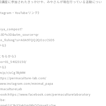
給講座に参加されたきっかけや、みやさんが現在行っている活動につい
agram・YouTubeリンク》
miya_compost?
%3D%3D&utm_source=qr
an_fishing?si=A0A97QQ2QOzcCSD5
から》
こちらから》
b_no=01_54023150/
から》
om/p/r/oCg7BjMM
//permaculture-lab.com/
ww.instagram.com/minimal_papa
macultureLab
tps://www.facebook.com/permaculturelaboratory
be:
hannel/UC8uYYaAGmtKkQQrnyelLsSw