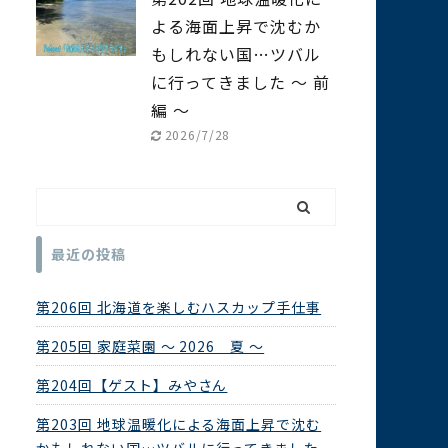
よる海面上昇で沈むか
もしれない国…ツバル
に行ってきました ～ 前
編 ～
2026/7/28
最近の投稿
第206回 北海道を楽しむハスカップ手仕事
第205回 家庭菜園 ～ 2026 夏 ～
第204回【ゲスト】みやさん
第203回 地球温暖化による海面上昇で沈む