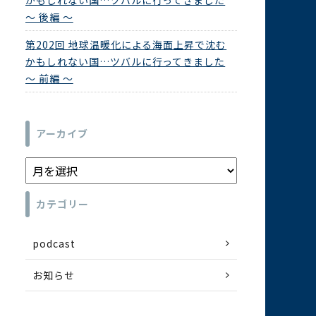
かもしれない国…ツバルに行ってきました
～ 後編 ～
第202回 地球温暖化による海面上昇で沈む
かもしれない国…ツバルに行ってきました
～ 前編 ～
アーカイブ
カテゴリー
podcast
お知らせ