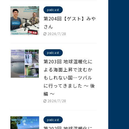
podcast
第204回【ゲスト】みや
さん
2026/7/28
podcast
第203回 地球温暖化に
よる海面上昇で沈むか
もしれない国…ツバル
に行ってきました ～ 後
編 ～
2026/7/28
podcast
第202回 地球温暖化に