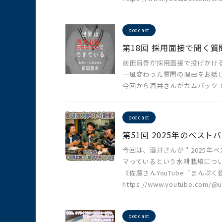
podcast
第18回 採用面接で聞く
前田晋吾が採用面接で投げかけ
一風変わった質問の理由をお話
今回から酒井さんがカムバック
podcast
第51回 2025年のベストバ
今回は、酒井さんが＂2025年
マっているという水耕栽培につ
《佐藤さんYouTube「まんぷ
https://www.youtube.com/@u
podcast