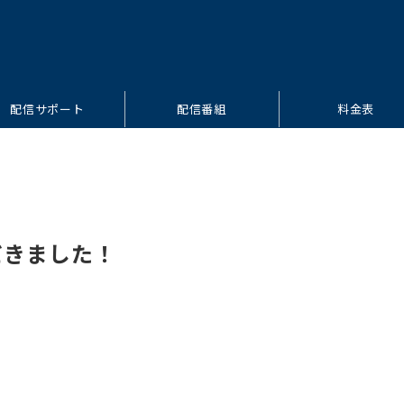
配信サポート
配信番組
料金表
だきました！