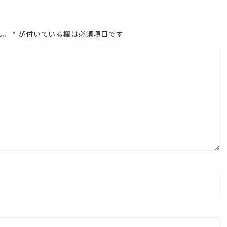
矢
印
ん。
*
が付いている欄は必須項目です
キ
ー
を
使
っ
て
く
だ
さ
い。