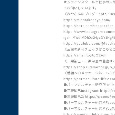
オンラインスクールと仕事の自
てお伺いしています。
《みやさんのブログ・note・Inst
https://minotakedays.com/
https://note.com/taaaacchan
https://www.instagram.com/
igsh=MWdlMDh0a24ycDY1Ng
https://youtube.com/@tacch
《三栗の新刊チェックはこちら
https://amzn.to/4pOJXoh
《三栗祐己・三栗沙恵の著書は
https://shop.ruralnet.or.jp/
《番組へのメッセージはこちら
https://permaculture-life2.c
●パーマカルチャー研究所HP: https:
●三栗祐己Instagram: https://w
●三栗祐己X: https://x.com/Per
●パーマカルチャー研究所Facebook:ht
●パーマカルチャー研究所YouTu
https://www.youtube.com/c