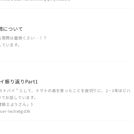
質問について
る質問は面倒くさい…！？
しています。
！
イ振り返りPart1
ベストバイ＂として、トマトの苗を買ったことを皮切りに、2・3年ほどハ
いてお話しています。
く建築士ようさん」》
ser-lw3ix6gd3h