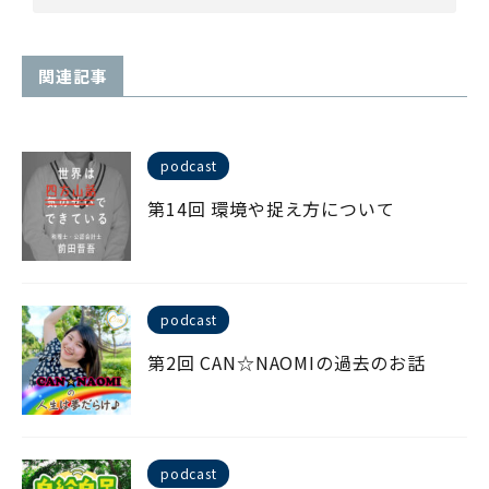
関連記事
podcast
第14回 環境や捉え方について
podcast
第2回 CAN☆NAOMIの過去のお話
podcast