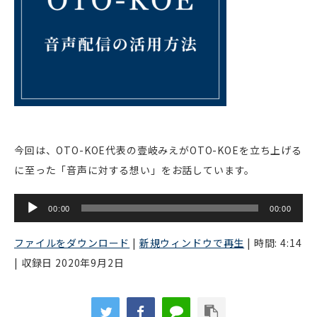
今回は、OTO-KOE代表の壹岐みえがOTO-KOEを立ち上げる
に至った「音声に対する想い」をお話しています。
音
00:00
00:00
声
プ
ファイルをダウンロード
|
新規ウィンドウで再生
|
時間: 4:14
レ
|
収録日 2020年9月2日
ー
ヤ