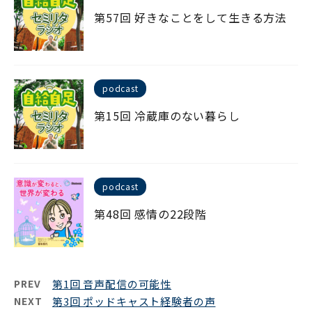
第57回 好きなことをして生きる方法
podcast
第15回 冷蔵庫のない暮らし
podcast
第48回 感情の22段階
PREV
第1回 音声配信の可能性
NEXT
第3回 ポッドキャスト経験者の声