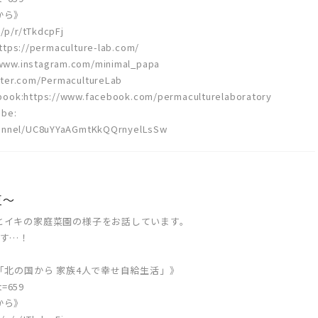
から》
/p/r/tTkdcpFj
//permaculture-lab.com/
ww.instagram.com/minimal_papa
ter.com/PermacultureLab
tps://www.facebook.com/permaculturelaboratory
be:
hannel/UC8uYYaAGmtKkQQrnyelLsSw
夏〜
とイキの家庭菜園の様子をお話しています。
ます…！
「北の国から 家族4人で幸せ自給生活」》
t=659
から》