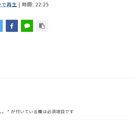
ウで再生
|
時間: 22:25
ュ
ー
ム
調
節
に
は
上
下
矢
印
ん。
*
が付いている欄は必須項目です
キ
ー
を