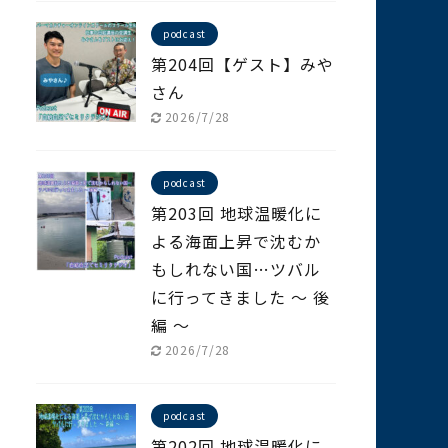
podcast
第204回【ゲスト】みや
さん
2026/7/28
podcast
第203回 地球温暖化に
よる海面上昇で沈むか
もしれない国…ツバル
に行ってきました ～ 後
編 ～
2026/7/28
podcast
第202回 地球温暖化に