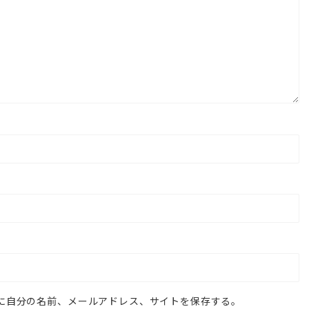
使
っ
て
く
だ
さ
い。
に自分の名前、メールアドレス、サイトを保存する。