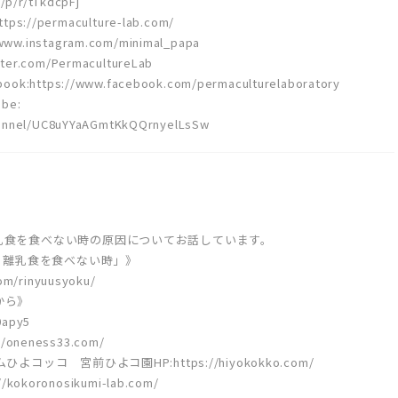
/p/r/tTkdcpFj
//permaculture-lab.com/
ww.instagram.com/minimal_papa
ter.com/PermacultureLab
tps://www.facebook.com/permaculturelaboratory
be:
hannel/UC8uYYaAGmtKkQQrnyelLsSw
乳食を食べない時の原因についてお話しています。
と 離乳食を食べない時」》
om/rinyuusyoku/
から》
0apy5
neness33.com/
ッコ 宮前ひよコ園HP:https://hiyokokko.com/
koronosikumi-lab.com/