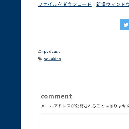
ファイルをダウンロード
|
新規ウィンド
プ
レ
ー
ヤ
ー
-
podcast
-
sekakino
comment
メールアドレスが公開されることはありませ