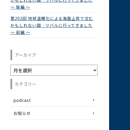
かもしれない国…ツバルに行ってきました
～ 後編 ～
第202回 地球温暖化による海面上昇で沈む
かもしれない国…ツバルに行ってきました
～ 前編 ～
アーカイブ
カテゴリー
podcast
お知らせ