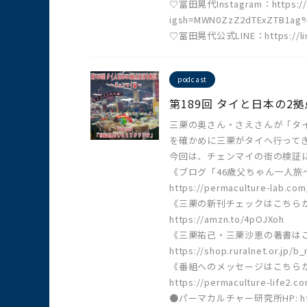
♡冨田晃代Instagram：https://w
igsh=MWN0ZzZ2dTExZTB1ag
♡冨田晃代公式LINE：https://lin
podcast
第189回 タイと日本の2
三栗の奥さん・さえさんが「タ
を確かめに三栗がタイへ行って
今回は、チェンマイの街の検証
《ブログ「46歳父ちゃん一人旅
https://permaculture-lab.com/
《三栗の新刊チェックはこちら
https://amzn.to/4pOJXoh
《三栗祐己・三栗沙恵の著書は
https://shop.ruralnet.or.jp/
《番組へのメッセージはこちら
https://permaculture-life2.c
●パーマカルチャー研究所HP: https: