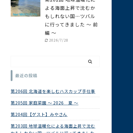
よる海面上昇で沈むか
もしれない国…ツバル
に行ってきました ～ 前
編 ～
2026/7/28
最近の投稿
第206回 北海道を楽しむハスカップ手仕事
第205回 家庭菜園 ～ 2026 夏 ～
第204回【ゲスト】みやさん
第203回 地球温暖化による海面上昇で沈む