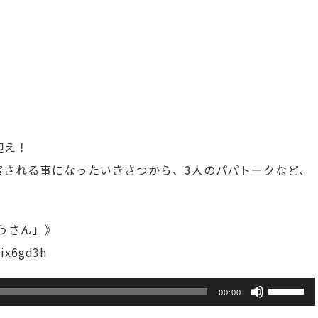
迎え！
演される事になったいきさつから、3人のパパトークなど、
ようさん」》
ix6gd3h
ボ
00:00
リ