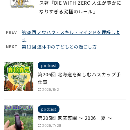
ス著『DIE WITH ZERO 人生が豊かに
なりすぎる究極のルール』
PREV
第88回 ノウハウ・スキル・マインドを理解しよ
う
NEXT
第11回 連休中の子どもとの過ごし方
podcast
第206回 北海道を楽しむハスカップ手
仕事
2026/8/2
podcast
第205回 家庭菜園 ～ 2026 夏 ～
2026/7/28