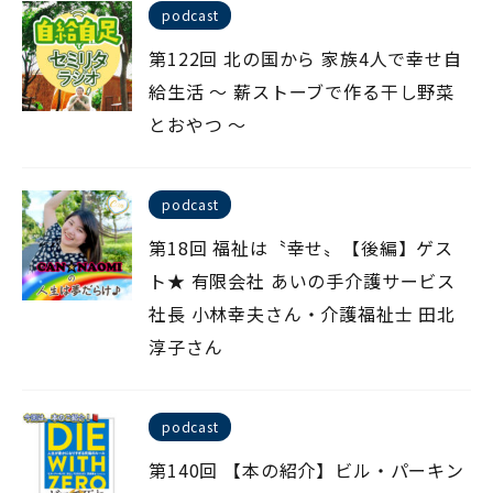
podcast
第122回 北の国から 家族4人で幸せ自
給生活 ～ 薪ストーブで作る干し野菜
とおやつ ～
podcast
第18回 福祉は〝幸せ〟【後編】ゲス
ト★ 有限会社 あいの手介護サービス
社長 小林幸夫さん・介護福祉士 田北
淳子さん
podcast
第140回 【本の紹介】ビル・パーキン