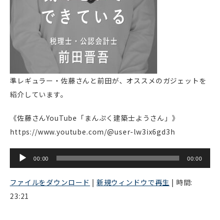
準レギュラー・佐藤さんと前田が、オススメのガジェットを
紹介しています。
《佐藤さんYouTube「まんぷく建築士ようさん」》
https://www.youtube.com/@user-lw3ix6gd3h
音
00:00
00:00
声
プ
ファイルをダウンロード
|
新規ウィンドウで再生
|
時間:
レ
23:21
ー