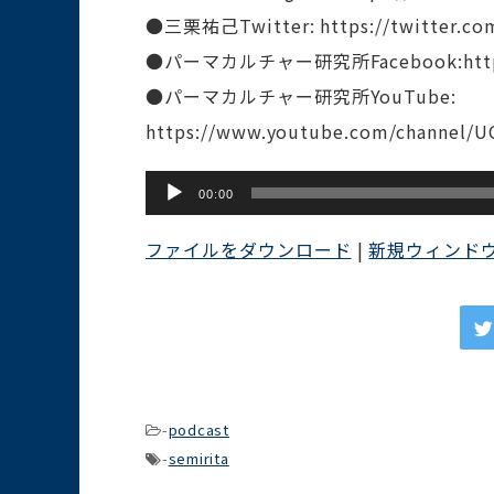
●三栗祐己Twitter: https://twitter.co
●パーマカルチャー研究所Facebook:https://
●パーマカルチャー研究所YouTube:
https://www.youtube.com/channel/
音
00:00
声
ファイルをダウンロード
|
新規ウィンド
プ
レ
ー
ヤ
ー
-
podcast
-
semirita