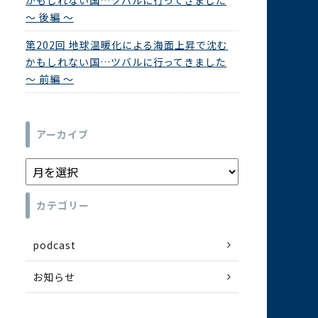
かもしれない国…ツバルに行ってきました
～ 後編 ～
第202回 地球温暖化による海面上昇で沈む
かもしれない国…ツバルに行ってきました
～ 前編 ～
アーカイブ
カテゴリー
podcast
お知らせ