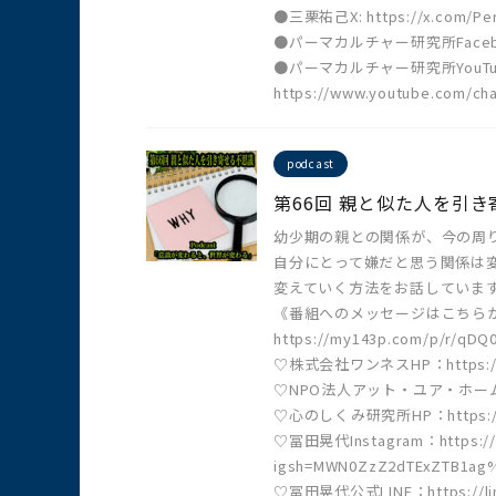
●三栗祐己X: https://x.com/Per
●パーマカルチャー研究所Facebook:ht
●パーマカルチャー研究所YouTu
https://www.youtube.com/c
podcast
第66回 親と似た人を引
幼少期の親との関係が、今の周
自分にとって嫌だと思う関係は
変えていく方法をお話していま
《番組へのメッセージはこちら
https://my143p.com/p/r/qDQ
♡株式会社ワンネスHP：https://o
♡NPO法人アット・ユア・ホームひよコ
♡心のしくみ研究所HP：https://ko
♡冨田晃代Instagram：https://w
igsh=MWN0ZzZ2dTExZTB1ag
♡冨田晃代公式LINE：https://lin