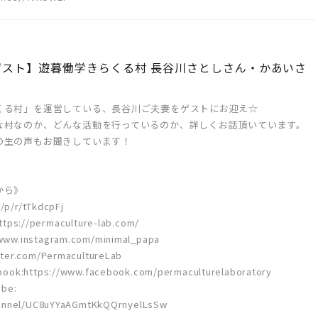
弾ゲスト】遊暮働学きらくる村 長谷川さとしさん・かあいさ
くる村」を運営している、長谷川ご夫妻をゲストにお迎え☆
な村なのか、どんな活動を行っているのか、詳しくお話頂いています。
の生の声もお聞きしています！
から》
/p/r/tTkdcpFj
//permaculture-lab.com/
ww.instagram.com/minimal_papa
ter.com/PermacultureLab
tps://www.facebook.com/permaculturelaboratory
be:
hannel/UC8uYYaAGmtKkQQrnyelLsSw