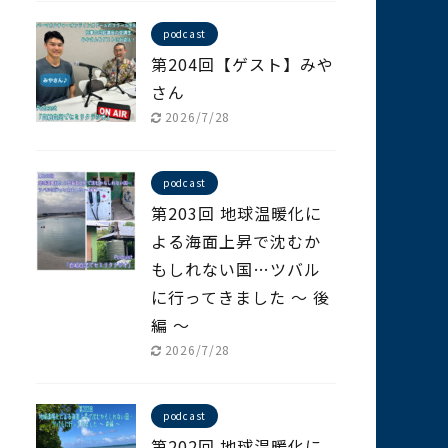
podcast
第204回【ゲスト】みや
さん
2026/7/28
podcast
第203回 地球温暖化に
よる海面上昇で沈むか
もしれない国…ツバル
に行ってきました ～ 後
編 ～
2026/7/28
podcast
第202回 地球温暖化に