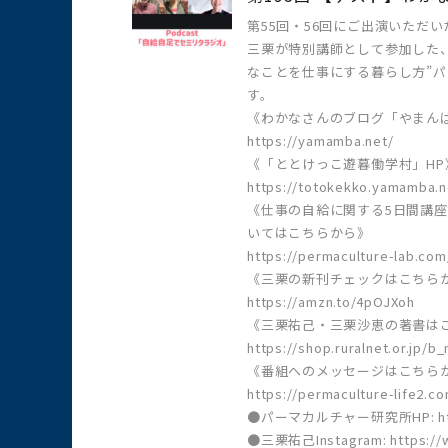
第55回・56回にご出演いただ
三栗が特別講師として参加した
なことを仕事にする暮らし方”
す。
《わかなさんのブログ「やまん
https://yamamba.net/
《「ととけっこ遊暮働学村」HP
https://totokekko.yamamba.n
《仕事の自給に関する5日間講座
いてはこちらから》
https://permaculture-lab.com
《三栗の新刊チェックはこちら
https://amzn.to/4pOJXoh
《三栗祐己・三栗沙恵の著書は
https://shop.ruralnet.or.jp/
《番組へのメッセージはこちら
https://permaculture-life2.c
●パーマカルチャー研究所HP: https:
●三栗祐己Instagram: https://w