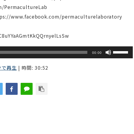
m/PermacultureLab
www.facebook.com/permaculturelaboratory
UC8uYYaAGmtKkQQrnyelLsSw
ボ
00:00
リ
ウで再生
|
時間: 30:52
ュ
ー
ム
調
節
に
は