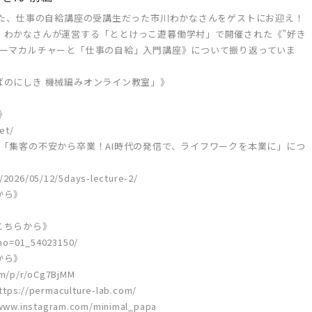
いた、仕事の自給講座の受講生だった市川わかなさんをゲストにお迎え！
、わかなさんが運営する「ととけっこ遊暮働学村」で開催された《”好き
パーマカルチャーと「仕事の自給」入門講座》について振り返っていま
ばのにしき 機械編みオンライン教室」》
》
et/
「集客の不安から卒業！AI時代の発信で、ライフワークを本業に」につ
/2026/05/12/5days-lecture-2/
から》
こちらから》
b_no=01_54023150/
から》
om/p/r/oCg7BjMM
//permaculture-lab.com/
ww.instagram.com/minimal_papa