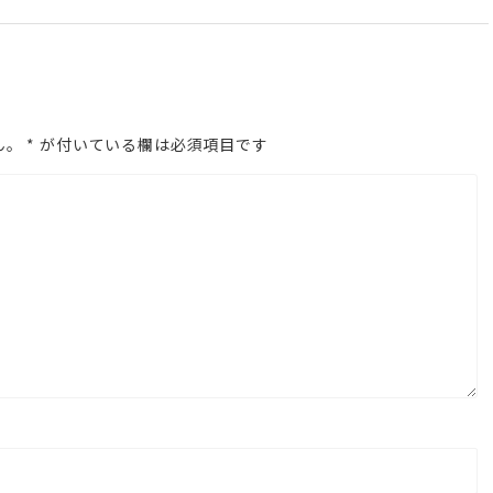
上
下
矢
印
ん。
*
が付いている欄は必須項目です
キ
ー
を
使
っ
て
く
だ
さ
い。