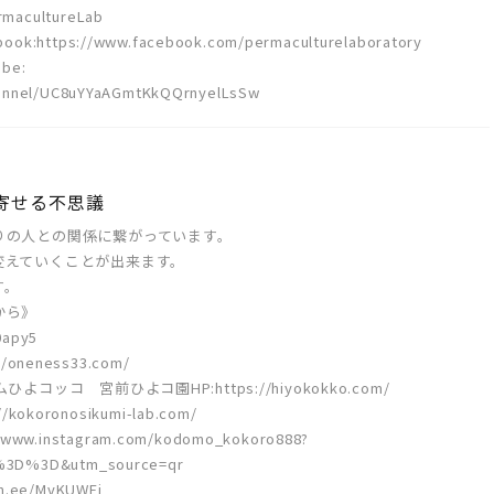
macultureLab
tps://www.facebook.com/permaculturelaboratory
be:
hannel/UC8uYYaAGmtKkQQrnyelLsSw
き寄せる不思議
りの人との関係に繋がっています。
変えていくことが出来ます。
す。
から》
0apy5
neness33.com/
ッコ 宮前ひよコ園HP:https://hiyokokko.com/
koronosikumi-lab.com/
ww.instagram.com/kodomo_kokoro888?
%3D%3D&utm_source=qr
.ee/MvKUWEi