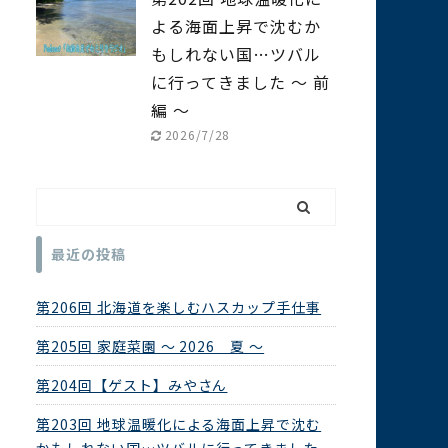
よる海面上昇で沈むか
もしれない国…ツバル
に行ってきました ～ 前
編 ～
2026/7/28
最近の投稿
第206回 北海道を楽しむハスカップ手仕事
第205回 家庭菜園 ～ 2026 夏 ～
第204回【ゲスト】みやさん
第203回 地球温暖化による海面上昇で沈む