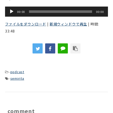
音
00:00
00:00
声
プ
ファイルをダウンロード
|
新規ウィンドウで再生
|
時間:
レ
33:48
ー
ヤ
ー
-
podcast
-
semirita
comment