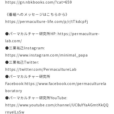
https://gn.nbkbooks.com/?cat=659
《番組へのメッセージはこちらから》
https://permaculture-life.com/p/r/tTkdcpFj
●パーマカルチャー研究所HP: https://permaculture-
lab.com/
●三栗祐己Instagram:
https://www.instagram.com/minimal_papa
●三栗祐己Twitter:
https://twitter.com/PermacultureLab
●パーマカルチャー研究所
Facebook:https://www.facebook.com/permaculturela
boratory
●パーマカルチャー研究所YouTube:
https://www.youtube.com/channel/UC8uYYaAGmtKkQQ
rnyelLsSw