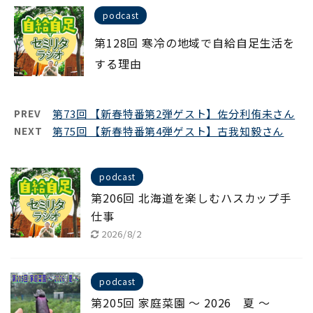
podcast
第128回 寒冷の地域で自給自足生活を
する理由
PREV
第73回 【新春特番第2弾ゲスト】佐分利侑未さん
NEXT
第75回 【新春特番第4弾ゲスト】古我知毅さん
podcast
第206回 北海道を楽しむハスカップ手
仕事
2026/8/2
podcast
第205回 家庭菜園 ～ 2026 夏 ～