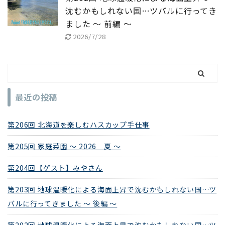
沈むかもしれない国…ツバルに行ってき
ました ～ 前編 ～
2026/7/28
最近の投稿
第206回 北海道を楽しむハスカップ手仕事
第205回 家庭菜園 ～ 2026 夏 ～
第204回【ゲスト】みやさん
第203回 地球温暖化による海面上昇で沈むかもしれない国…ツ
バルに行ってきました ～ 後編 ～