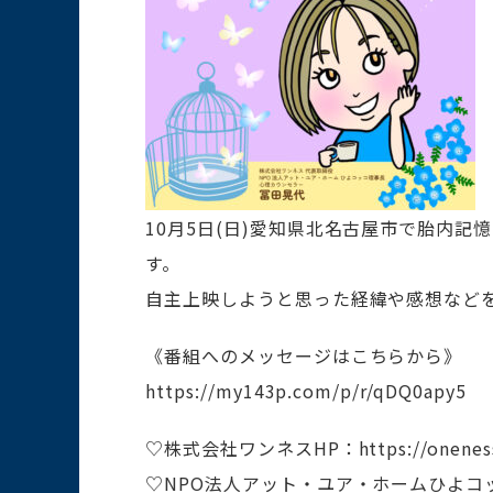
10月5日(日)愛知県北名古屋市で胎内
す。
自主上映しようと思った経緯や感想など
《番組へのメッセージはこちらから》
https://my143p.com/p/r/qDQ0apy5
♡株式会社ワンネスHP：https://oneness
♡NPO法人アット・ユア・ホームひよコッコ 宮前