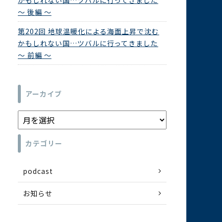
かもしれない国…ツバルに行ってきました
～ 後編 ～
第202回 地球温暖化による海面上昇で沈む
かもしれない国…ツバルに行ってきました
～ 前編 ～
アーカイブ
カテゴリー
podcast
お知らせ