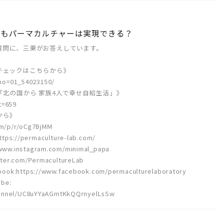
いてもパーマカルチャーは実現できる？
質問に、三栗がお答えしています。
チェックはこちらから》
b_no=01_54023150/
「北の国から 家族4人で幸せ自給生活」》
t=659
から》
om/p/r/oCg7BjMM
//permaculture-lab.com/
ww.instagram.com/minimal_papa
ter.com/PermacultureLab
tps://www.facebook.com/permaculturelaboratory
be:
hannel/UC8uYYaAGmtKkQQrnyelLsSw