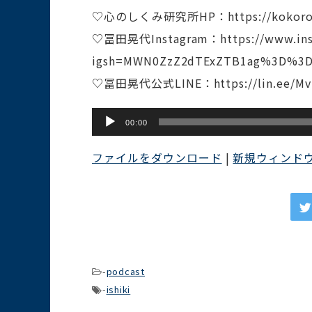
♡心のしくみ研究所HP：https://kokorono
♡冨田晃代Instagram：https://www.ins
igsh=MWN0ZzZ2dTExZTB1ag%3D%3D
♡冨田晃代公式LINE：https://lin.ee/Mv
音
00:00
声
ファイルをダウンロード
|
新規ウィンド
プ
レ
ー
ヤ
ー
-
podcast
-
ishiki