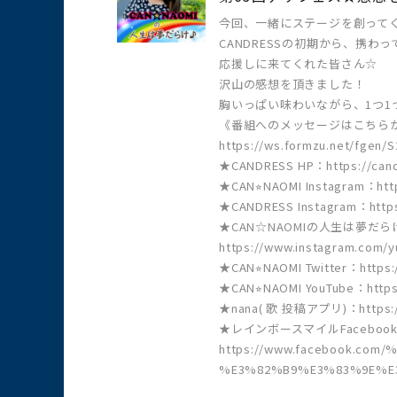
今回、一緒にステージを創って
CANDRESSの初期から、携わ
応援しに来てくれた皆さん☆
沢山の感想を頂きました！
胸いっぱい味わいながら、1つ1
《番組へのメッセージはこちら
https://ws.formzu.net/fgen/
★CANDRESS HP：https://cand
★CAN⭐︎NAOMI Instagram：http
★CANDRESS Instagram：https
★CAN☆NAOMIの人生は夢だらけ♪
https://www.instagram.com/
★CAN⭐︎NAOMI Twitter：https:
★CAN⭐︎NAOMI YouTube：http
★nana( 歌 投稿アプリ)：https://
★レインボースマイルFaceboo
https://www.facebook.c
%E3%82%B9%E3%83%9E%E3