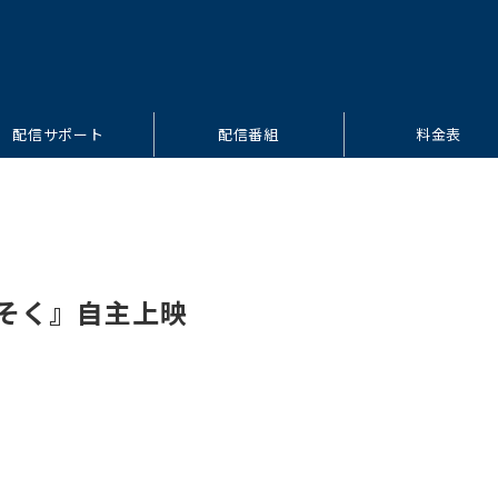
配信サポート
配信番組
料金表
くそく』自主上映