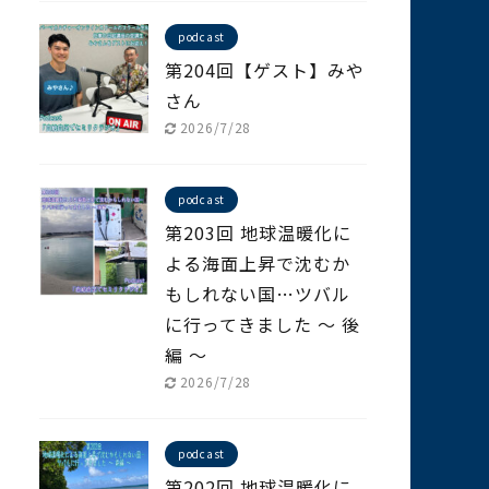
podcast
第204回【ゲスト】みや
さん
2026/7/28
podcast
第203回 地球温暖化に
よる海面上昇で沈むか
もしれない国…ツバル
に行ってきました ～ 後
編 ～
2026/7/28
podcast
第202回 地球温暖化に