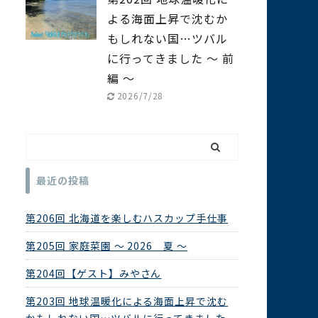
よる海面上昇で沈むか
もしれない国…ツバル
に行ってきました ～ 前
編 ～
2026/7/28
最近の投稿
第206回 北海道を楽しむハスカップ手仕事
第205回 家庭菜園 ～ 2026 夏 ～
第204回【ゲスト】みやさん
第203回 地球温暖化による海面上昇で沈む