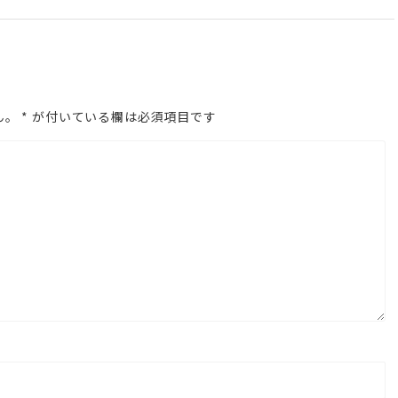
上
下
矢
印
ん。
*
が付いている欄は必須項目です
キ
ー
を
使
っ
て
く
だ
さ
い。