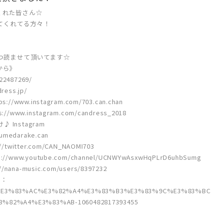
くれた皆さん☆
ってくれてる方々！
つ読ませて頂いてます☆
から》
S22487269/
ress.jp/
s://www.instagram.com/703.can.chan
://www.instagram.com/candress_2018
 Instagram
yumedarake.can
//twitter.com/CAN_NAOMI703
s://www.youtube.com/channel/UCNWYwAsxwHqPLrD6uhbSumg
nana-music.com/users/8397232
k：
om/%E3%83%AC%E3%82%A4%E3%83%B3%E3%83%9C%E3%83%BC
%82%A4%E3%83%AB-1060482817393455