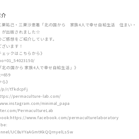
紹介
ら、三栗祐己・三栗沙恵著「北の国から 家族4人で幸せ自給生活 住まい・
」が出版されました☆
のご感想をご紹介しています。
ございます！
チェックはこちらから》
b_no=01_54023150/
「北の国から 家族4人で幸せ自給生活」》
t=659
から》
/p/r/tTkdcpFj
//permaculture-lab.com/
ww.instagram.com/minimal_papa
ter.com/PermacultureLab
tps://www.facebook.com/permaculturelaboratory
be:
hannel/UC8uYYaAGmtKkQQrnyelLsSw