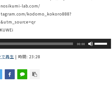
sikumi-lab.com/
tagram.com/kodomo_kokoro888?
&utm_source=qr
KUWEi
ボ
00:00
リ
ウで再生
|
時間: 23:28
ュ
ー
ム
調
節
に
は