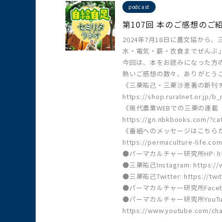
podcast
第107回 本のご感想のご
2024年7月18日に農文協か
水・電気・薪・衣食までぜんぶ
今回は、本をお読みになった方
熱いご感想の数々、ありがとう
《三栗祐己・三栗沙恵著の新刊
https://shop.ruralnet.or.jp/
《現代農業WEBでの三栗の連載
https://gn.nbkbooks.com/?ca
《番組へのメッセージはこちら
https://permaculture-life.com
●パーマカルチャー研究所HP: https:
●三栗祐己Instagram: https://w
●三栗祐己Twitter: https://twit
●パーマカルチャー研究所Facebook:ht
●パーマカルチャー研究所YouTu
https://www.youtube.com/c