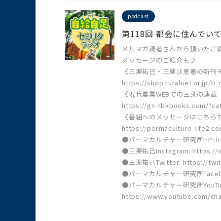
podcast
第118回 都会に住んで
メルマガ読者さんから頂いたご
メッセージのご紹介も♪
《三栗祐己・三栗沙恵著の新刊
https://shop.ruralnet.or.jp/
《現代農業WEBでの三栗の連載
https://gn.nbkbooks.com/?ca
《番組へのメッセージはこちら
https://permaculture-life2.c
●パーマカルチャー研究所HP: https:
●三栗祐己Instagram: https://w
●三栗祐己Twitter: https://twit
●パーマカルチャー研究所Facebook:ht
●パーマカルチャー研究所YouTu
https://www.youtube.com/c