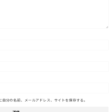
っ
て
く
だ
さ
い。
に自分の名前、メールアドレス、サイトを保存する。