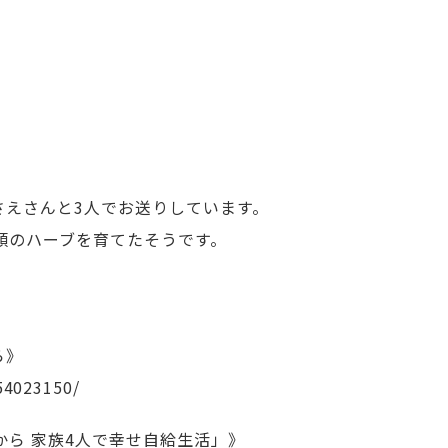
さえさんと3人でお送りしています。
類のハーブを育てたそうです。
ら》
_54023150/
から 家族4人で幸せ自給生活」》