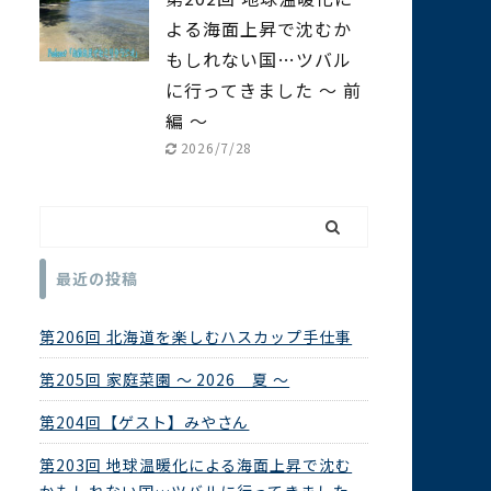
よる海面上昇で沈むか
もしれない国…ツバル
に行ってきました ～ 前
編 ～
2026/7/28
最近の投稿
第206回 北海道を楽しむハスカップ手仕事
第205回 家庭菜園 ～ 2026 夏 ～
第204回【ゲスト】みやさん
第203回 地球温暖化による海面上昇で沈む