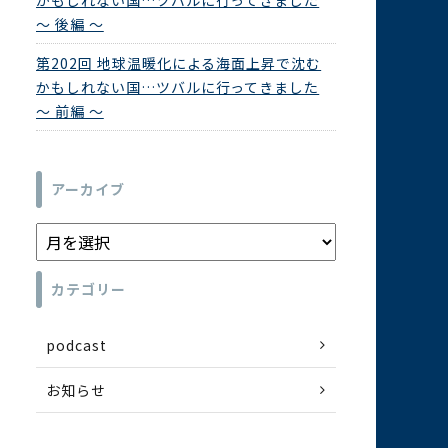
かもしれない国…ツバルに行ってきました
～ 後編 ～
第202回 地球温暖化による海面上昇で沈む
かもしれない国…ツバルに行ってきました
～ 前編 ～
アーカイブ
カテゴリー
podcast
お知らせ