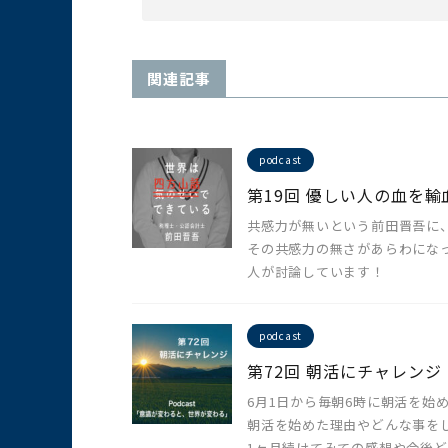
関連記事
podcast
第19回 優しい人の血を
共感力が無いという前田晋吾に
その共感力の無さがあらわにな
人が討論しています！
podcast
第72回 朝活にチャレンジ
6月1日から毎朝6時に朝活を始
朝活を始めた理由やどんな事を
1ヶ月続けてみての感想や今後