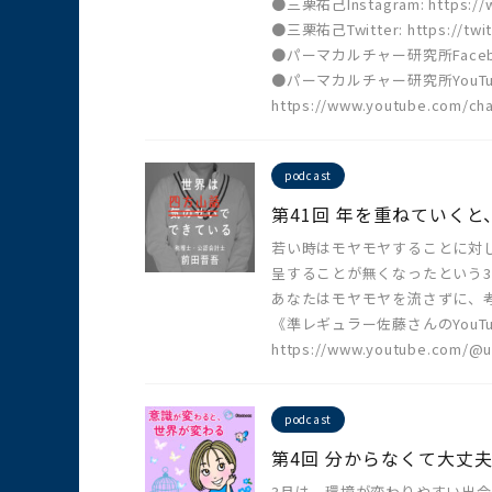
●三栗祐己Instagram: https://w
●三栗祐己Twitter: https://twit
●パーマカルチャー研究所Facebook:ht
●パーマカルチャー研究所YouTu
https://www.youtube.com/c
podcast
第41回 年を重ねていく
若い時はモヤモヤすることに対
呈することが無くなったという
あなたはモヤモヤを流さずに、
《準レギュラー佐藤さんのYouT
https://www.youtube.com/@u
podcast
第4回 分からなくて大丈
3月は、環境が変わりやすい出