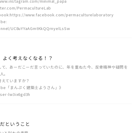
ww.instagram.com/minimal_papa
ter.com/PermacultureLab
tps://www.facebook.com/permaculturelaboratory
be:
hannel/UC8uYYaAGmtKkQQrnyelLsSw
と、よく考えなくなる！？
して、あーだこーだ言っていたのに、年を重ねた今、反骨精神や疑問を
3人。
考えていますか？
ube「まんぷく建築士ようさん」》
ser-lw3ix6gd3h
夫だということ
会いと別れの季節。