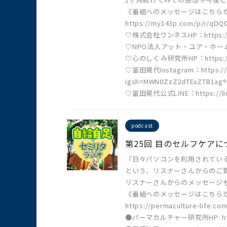
《番組へのメッセージはこちら
https://my143p.com/p/r/qDQ
♡株式会社ワンネスHP：https://o
♡NPO法人アット・ユア・ホームひよコ
♡心のしくみ研究所HP：https://ko
♡冨田晃代Instagram：https://w
igsh=MWN0ZzZ2dTExZTB1ag
♡冨田晃代公式LINE：https://lin
podcast
第25回 目のセルフケア
『日々パソコンを利用されてい
という、リスナーさんからのご
リスナーさんからのメッセージ
《番組へのメッセージはこちら
https://permaculture-life.com
●パーマカルチャー研究所HP: https: