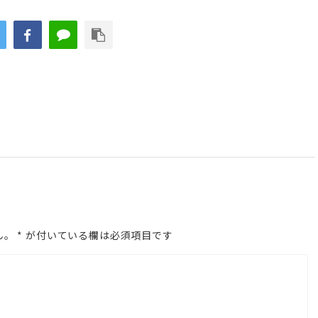
ー
ム
調
節
に
は
上
下
矢
印
ん。
*
が付いている欄は必須項目です
キ
ー
を
使