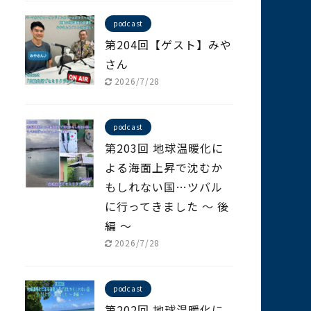
podcast
第204回【ゲスト】みや
さん
2026/7/28
podcast
第203回 地球温暖化に
よる海面上昇で沈むか
もしれない国…ツバル
に行ってきました ～ 後
編 ～
2026/7/28
podcast
第202回 地球温暖化に