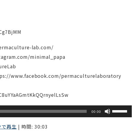
/oCg7BjMM
aculture-lab.com/
tagram.com/minimal_papa
ureLab
www.facebook.com/permaculturelaboratory
UC8uYYaAGmtKkQQrnyelLsSw
ボ
00:00
リ
ウで再生
|
時間: 30:03
ュ