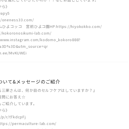
から》
0apy5
neness33.com/
ッコ 宮前ひよコ園HP:https://hiyokokko.com/
koronosikumi-lab.com/
ww.instagram.com/kodomo_kokoro888?
%3D%3D&utm_source=qr
.ee/MvKUWEi
について&メッセージのご紹介
る三栗さんは、何か目のセルフケアはしていますか？』
質問にお答え☆
もご紹介しています。
から》
/p/r/tTkdcpFj
//permaculture-lab.com/